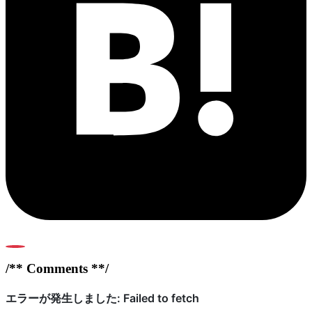
0
/** Comments **/