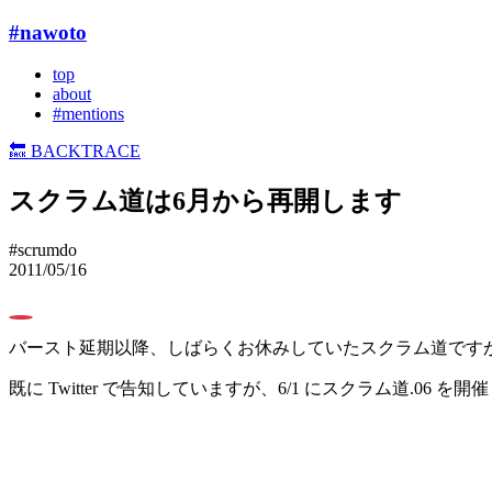
#nawoto
top
about
#mentions
🔙
BACKTRACE
スクラム道は6月から再開します
#scrumdo
2011/05/16
0
バースト延期以降、しばらくお休みしていたスクラム道です
既に Twitter で告知していますが、6/1 にスクラム道.06 を