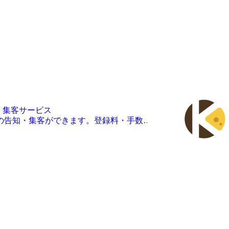
・集客サービス
こくちーずプロを使えば、驚くほど簡単で安全なイベントの告知・集客ができます。登録料・手数料は無料！SEOに強くSNSでつながりのない人々にもアプローチ！イベント・セミナー・勉強会の管理や告知にかかっていた時間などの手間をお大幅に削減できます