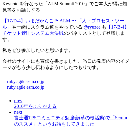
Keynote を行なった「ALM Summit 2010」でご本人が得た知
見等をお話しする
【17-D-4】いまだからこそ ALM 〜 「人・プロセス・ツー
ル」
や一緒にスクラム道をやっている
@ryuzee
も
【17-B-4】
チケット管理システム大決戦
のパネリストとして登壇しま
す。
私もぜひ参加したいと思います。
会社のサイトにも宣伝を書きました。当日の発表内容のイメ
ージがもう少し伝わるようにしたつもりです。
ruby.agile.esm.co.jp
ruby.agile.esm.co.jp
prev
2010年をふりかえる
next
富士通TPSコミュニティ勉強会(草の根活動)で「Scrum
のススメ」というお話をしてきました