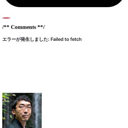
0
/** Comments **/