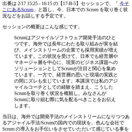
出番は 2/17 15:25 - 16:15 の【17-B-5】セッションで、「
今そ
こにあるScrum
」と題し、今、日本での Scrum を取り巻く状
況などをお話しする予定です。
セッションの概要はこんな感じです。
Scrumはアジャイルソフトウェア開発手法のひと
つです。海外では長年にわたる取り組みが実を結
び、メインストリームの企業でも採用実績が増え
ています。この状況を受けて、日本でも経営層や
マネージャ層を中心に、現実のビジネス課題への
ソリューションとしてScrumが注目と関心を集め
ています。一方で、経営層の思いと現場の実践と
の間にズレも生じています。本講演では私のアジ
ャイルコーチとしての経験を踏まえ、こうした
Scrumを取り巻く状況を概観し、みなさんが
Scrumに取り組む際に気を配るべきことをお伝え
します。
当日は、海外では開発手法のメインストリームになりつつあ
るアジャイル手法/Scrumの国内での現状を、色んな会社で
Scrum の導入をお手伝いをさせていただいて感じている事を