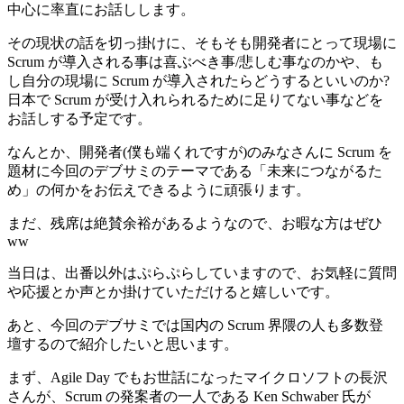
中心に率直にお話しします。
その現状の話を切っ掛けに、そもそも開発者にとって現場に
Scrum が導入される事は喜ぶべき事/悲しむ事なのかや、も
し自分の現場に Scrum が導入されたらどうするといいのか?
日本で Scrum が受け入れられるために足りてない事などを
お話しする予定です。
なんとか、開発者(僕も端くれですが)のみなさんに Scrum を
題材に今回のデブサミのテーマである「未来につながるた
め」の何かをお伝えできるように頑張ります。
まだ、残席は絶賛余裕があるようなので、お暇な方はぜひ
ww
当日は、出番以外はぷらぷらしていますので、お気軽に質問
や応援とか声とか掛けていただけると嬉しいです。
あと、今回のデブサミでは国内の Scrum 界隈の人も多数登
壇するので紹介したいと思います。
まず、Agile Day でもお世話になったマイクロソフトの長沢
さんが、Scrum の発案者の一人である Ken Schwaber 氏が