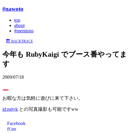
#nawoto
top
about
#mentions
🔙
BACKTRACE
今年も RubyKaigi でブース番やってま
す
2009/07/18
0
お暇な方は気軽に遊びに来て下さい。
id:ngtyk
との写真撮影も可能ですww
Facebook
ff.im