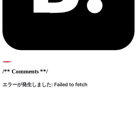
0
/** Comments **/