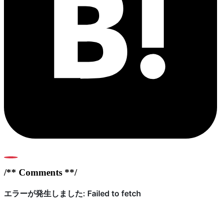
0
/** Comments **/