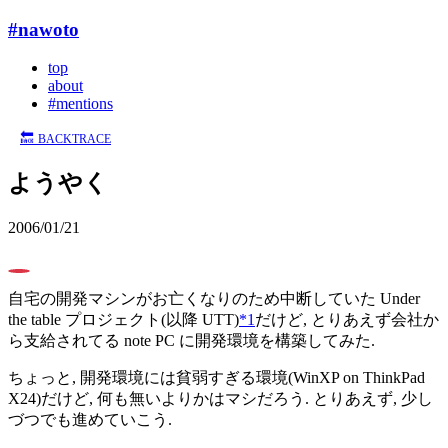
#nawoto
top
about
#mentions
🔙
BACKTRACE
ようやく
2006/01/21
0
自宅の開発マシンがお亡くなりのため中断していた Under
the table プロジェクト(以降 UTT)
*1
だけど, とりあえず会社か
ら支給されてる note PC に開発環境を構築してみた.
ちょっと, 開発環境には貧弱すぎる環境(WinXP on ThinkPad
X24)だけど, 何も無いよりかはマシだろう. とりあえず, 少し
づつでも進めていこう.