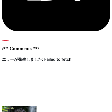
0
/** Comments **/