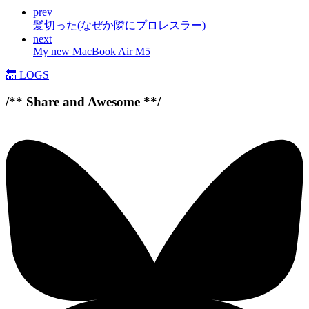
prev
髪切った(なぜか隣にプロレスラー)
next
My new MacBook Air M5
🔙
LOGS
/** Share and Awesome **/