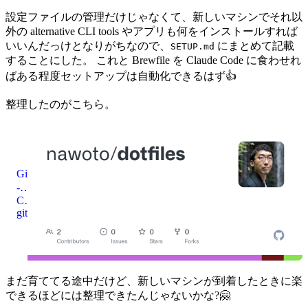
設定ファイルの管理だけじゃなくて、新しいマシンでそれ以
外の alternative CLI tools やアプリも何をインストールすれば
いいんだっけとなりがちなので、
にまとめて記載
SETUP.md
することにした。 これと Brewfile を Claude Code に食わせれ
ばある程度セットアップは自動化できるはず👍
整理したのがこちら。
GitHub
-
Contribute to nawoto/dotfiles development by creating an account on GitHub.
nawoto/dotfiles
github.com
まだ育ててる途中だけど、新しいマシンが到着したときに楽
できるほどには整理できたんじゃないかな?🤗