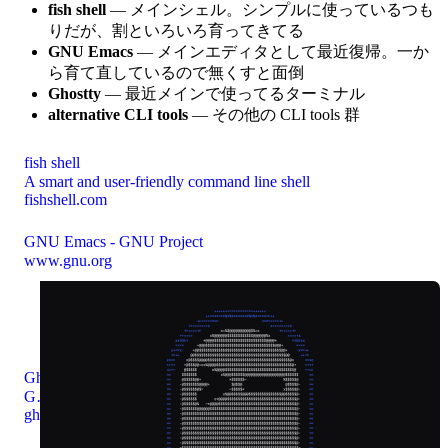
fish shell
— メインシェル。シンプルに使っているつも
りだが、割といろいろ育ってきてる
GNU Emacs
— メインエディタとして最近復帰。一か
ら育て直しているので無くすと面倒
Ghostty
— 最近メインで使ってるターミナル
alternative CLI tools
— その他の CLI tools 群
fish shell
A smart and user-friendly command line shell
fishshell.com
GNU Emacs - GNU Project
www.gnu.org
Ghostty
Ghostty is a fast, feature-rich, and cross-platform terminal emulator that uses platform-native UI and GPU acceleration.
ghostty.org