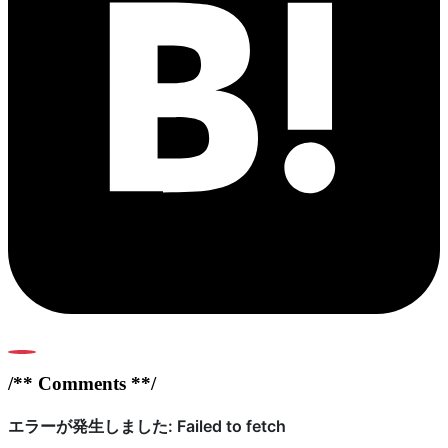
0
/** Comments **/