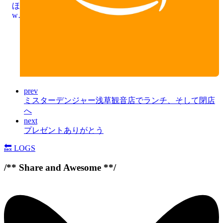
ほし
www.amazon.co.jp
い物
リス
トを
一緒
に編
集し
まし
ょう
prev
ミスターデンジャー浅草観音店でランチ、そして閉店
へ
next
プレゼントありがとう
🔙
LOGS
/** Share and Awesome **/