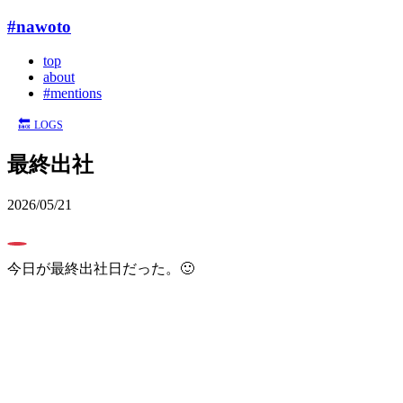
#nawoto
top
about
#mentions
🔙
LOGS
最終出社
2026/05/21
0
今日が最終出社日だった。🙂